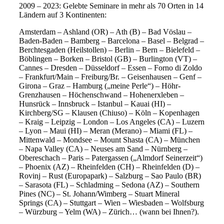
2009 – 2023: Gelebte Seminare in mehr als 70 Orten in 14
Ländern auf 3 Kontinenten:
Amsterdam – Ashland (OR) – Ath (B) – Bad Vöslau –
Baden-Baden – Bamberg – Barcelona – Basel – Belgrad –
Berchtesgaden (Heilstollen) – Berlin – Bern – Bielefeld –
Böblingen – Borken – Bristol (GB) – Burlington (VT) –
Cannes – Dresden – Düsseldorf – Essen – Forno di Zoldo
– Frankfurt/Main – Freiburg/Br. – Geisenhausen – Genf –
Girona – Graz – Hamburg („meine Perle“) – Höhr-
Grenzhausen – Höchenschwand – Hohenerxleben –
Hunsrück – Innsbruck – Istanbul – Kauai (HI) –
Kirchberg/SG – Klausen (Chiuso) – Köln – Kopenhagen
– Kraig – Leipzig – London – Los Angeles (CA) – Luzern
– Lyon – Maui (HI) – Meran (Merano) – Miami (FL) –
Mittenwald – Mondsee – Mount Shasta (CA) – München
– Napa Valley (CA) – Neuses am Sand – Nürnberg –
Obereschach – Paris – Patergassen („Almdorf Seinerzeit“)
– Phoenix (AZ) – Rheinfelden (CH) – Rheinfelden (D) –
Rovinj – Rust (Europapark) – Salzburg – Sao Paulo (BR)
– Sarasota (FL) – Schladming – Sedona (AZ) – Southern
Pines (NC) – St. Johann/Wimberg – Stuart Mineral
Springs (CA) – Stuttgart – Wien – Wiesbaden – Wolfsburg
– Würzburg – Yelm (WA) – Zürich… (wann bei Ihnen?).