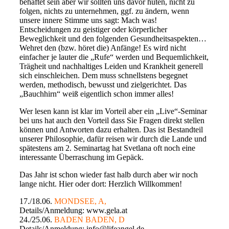
behaftet sein aber wir sollten uns davor hüten, nicht zu
folgen, nichts zu unternehmen, ggf. zu ändern, wenn
unsere innere Stimme uns sagt: Mach was!
Entscheidungen zu geistiger oder körperlicher
Beweglichkeit und den folgenden Gesundheitsaspekten…
Wehret den (bzw. höret die) Anfänge! Es wird nicht
einfacher je lauter die „Rufe“ werden und Bequemlichkeit,
Trägheit und nachhaltiges Leiden und Krankheit generell
sich einschleichen. Dem muss schnellstens begegnet
werden, methodisch, bewusst und zielgerichtet. Das
„Bauchhirn“ weiß eigentlich schon immer alles!
Wer lesen kann ist klar im Vorteil aber ein „Live“-Seminar
bei uns hat auch den Vorteil dass Sie Fragen direkt stellen
können und Antworten dazu erhalten. Das ist Bestandteil
unserer Philosophie, dafür reisen wir durch die Lande und
spätestens am 2. Seminartag hat Svetlana oft noch eine
interessante Überraschung im Gepäck.
Das Jahr ist schon wieder fast halb durch aber wir noch
lange nicht. Hier oder dort: Herzlich Willkommen!
17./18.06.
MONDSEE, A,
Details/Anmeldung: www.gela.at
24./25.06.
BADEN BADEN, D
Details/Anmeldung: info@lifeangel.de